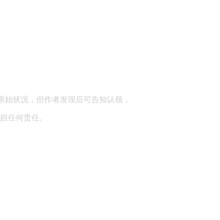
顾问：陕西润丰律师事务所
原始状况，但作者发现后可告知认领，
担任何责任。