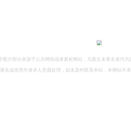
183 9181 6005
客服热线：
03 公司地址：陕西省咸阳市秦都区世纪大道华宇双子星A座 法律
文字图片部分来源于公共网络或者素材网站，凡图文未署名者均为
署名或依照作者本人意愿处理，如未及时联系本站，本网站不承