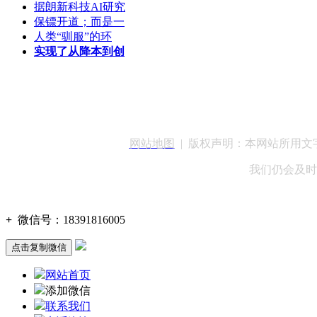
据朗新科技AI研究
保镖开道；而是一
人类“驯服”的环
实现了从降本到创
客服QQ：100148
网站地图
| 版权声明：本网站所用
我们仍会及时
+
微信号：
18391816005
点击复制微信
网站首页
添加微信
联系我们