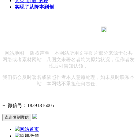
人类“驯服”的环
实现了从降本到创
183 9181 6005
客服热线：
客服QQ：10014803 公司地址：陕西省咸阳市秦都区世纪大
道华宇双子星A座 法律顾问：陕西润丰律师事务所
网站地图
| 版权声明：本网站所用文字图片部分来源于公共
网络或者素材网站，凡图文未署名者均为原始状况，但作者发
现后可告知认领，
我们仍会及时署名或依照作者本人意愿处理，如未及时联系本
站，本网站不承担任何责任。
+
微信号：
18391816005
点击复制微信
网站首页
添加微信