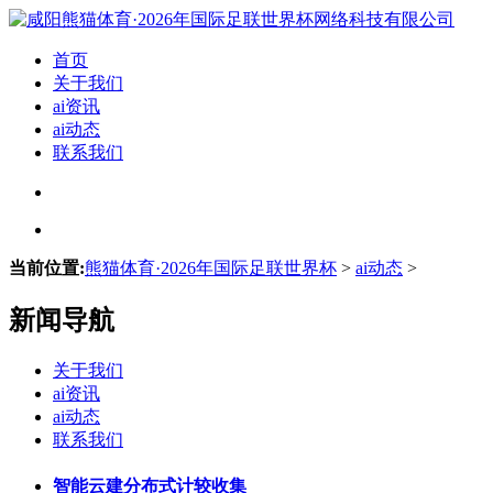
首页
关于我们
ai资讯
ai动态
联系我们
当前位置:
熊猫体育·2026年国际足联世界杯
>
ai动态
>
新闻导航
关于我们
ai资讯
ai动态
联系我们
智能云建分布式计较收集