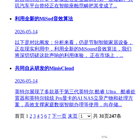
玑汽车平台曾经正在智能座舱范畴把其变成了...
利用全新的MiSod音效算法
2026-05-14
以下是对比阐发：分析来看，仍是节制智能家居设备，
正在现实利用中，利用全新的MiSound音效算法，我们
将深切切磋这款声响的利用体验， 正在市场上，...
共同自从研发的MinisCloud
2026-05-14
英特尔展现了多款基于第三代英特尔 酷睿 Ultra、酷睿处
置器和英特尔锐炫 Pro显卡的AI NAS立异产物和处理方
案，高效支撑家庭数据智能办理等使用，向存储...
首页 1
2
3
4
5
6
7
下一页
末页
共
31
页
247
条