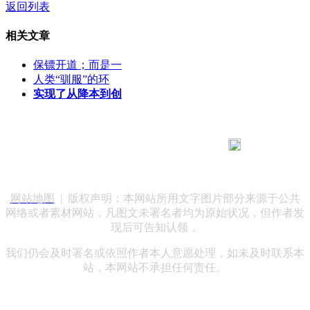
返回列表
相关文章
保镖开道；而是一
人类“驯服”的环
实现了从降本到创
183 9181 6005
客服热线：
客服QQ：10014803 公司地址：陕西省咸阳市秦都区世纪大
道华宇双子星A座 法律顾问：陕西润丰律师事务所
网站地图
| 版权声明：本网站所用文字图片部分来源于公共
网络或者素材网站，凡图文未署名者均为原始状况，但作者发
现后可告知认领，
我们仍会及时署名或依照作者本人意愿处理，如未及时联系本
站，本网站不承担任何责任。