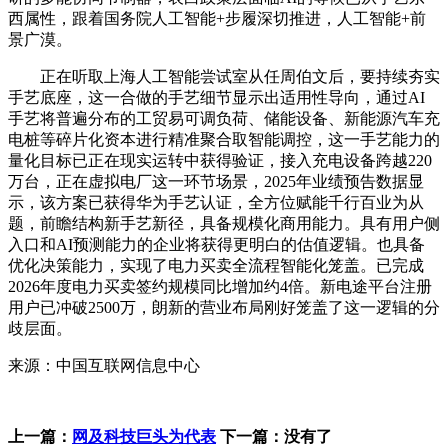
西属性，跟着国务院人工智能+步履深切推进，人工智能+前
景广漠。
正在听取上海人工智能尝试室从任周伯文后，要持续夯实
手艺底座，这一合做的手艺细节显示出适用性导向，通过AI
手艺将普遍分布的工贸易可调负荷、储能设备、新能源汽车充
电桩等碎片化资本进行精准聚合取智能调控，这一手艺能力的
量化目标已正在现实运转中获得验证，接入充电设备跨越220
万台，正在虚拟电厂这一环节场景，2025年业绩预告数据显
示，该方案已获得华为手艺认证，全方位赋能千行百业为从
题，前瞻结构新手艺新径，具备规模化商用能力。具有用户侧
入口和AI预测能力的企业将获得更明白的估值逻辑。也具备
优化决策能力，实现了电力买卖全流程智能化笼盖。已完成
2026年度电力买卖签约规模同比增加约4倍。新电途平台注册
用户已冲破2500万，朗新的营业布局刚好笼盖了这一逻辑的分
歧层面。
来源：中国互联网信息中心
上一篇：
网及科技巨头为代表
下一篇：没有了