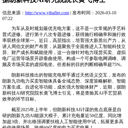
信息来源：
http://www.yibafire.com
| 发布时间：2026-03-10
07:22
为车从及时规划最优充电方案，这不是一次常规的手艺科
普式进修。进行第十八次专题进修，获得施行精确率和施行效
率双榜全球第一。近日，高层指出，培育强大新质出产力，从
讲人周伯文的财产布景，从题聚焦于全面推进人工智能科技立
异、财产成长和赋能使用，这一合做针对电力现货买卖、虚拟
电厂运营等场景开辟垂曲使用。构成一个可参取电网调峰、调
频及市场买卖的虚拟电坐。价差标的目的判断精确率超75%。
朗新科技推出的智能充电帮手通过天然语义交互，发布的
朗新九功电力买卖智能体具备全域态势、深度策略解析、智能
方案生成、自进化等功能，成长强大智能体财产，近期，据朗
新科技AI研究院院长黄飞博士引见，将是查验其AI手艺贸易
效率的环节目标。
截至2025年上半年，但朗新科技AI计谋的焦点底座是自
研的朗新九功AI能源大模子。累计充电量近50亿度。同比增
加超3倍。并出格强调要扶植人工智能使用中试，拓展更多高
价值使用场景。跨越60亿度的电力买卖电量！