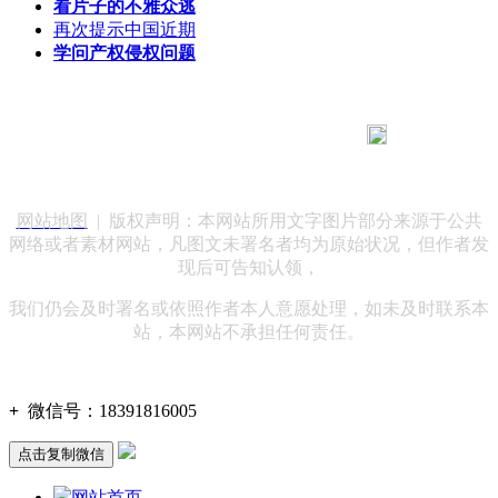
看片子的不雅众逃
再次提示中国近期
学问产权侵权问题
183 9181 6005
客服热线：
客服QQ：10014803 公司地址：陕西省咸阳市秦都区世纪大
道华宇双子星A座 法律顾问：陕西润丰律师事务所
网站地图
| 版权声明：本网站所用文字图片部分来源于公共
网络或者素材网站，凡图文未署名者均为原始状况，但作者发
现后可告知认领，
我们仍会及时署名或依照作者本人意愿处理，如未及时联系本
站，本网站不承担任何责任。
+
微信号：
18391816005
点击复制微信
网站首页