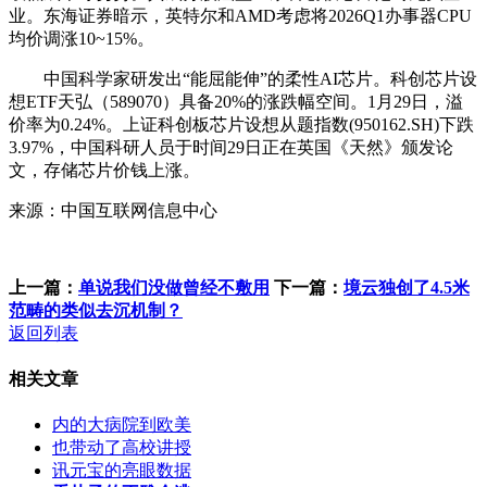
业。东海证券暗示，英特尔和AMD考虑将2026Q1办事器CPU
均价调涨10~15%。
中国科学家研发出“能屈能伸”的柔性AI芯片。科创芯片设
想ETF天弘（589070）具备20%的涨跌幅空间。1月29日，溢
价率为0.24%。上证科创板芯片设想从题指数(950162.SH)下跌
3.97%，中国科研人员于时间29日正在英国《天然》颁发论
文，存储芯片价钱上涨。
来源：中国互联网信息中心
上一篇：
单说我们没做曾经不敷用
下一篇：
境云独创了4.5米
范畴的类似去沉机制？
返回列表
相关文章
内的大病院到欧美
也带动了高校讲授
讯元宝的亮眼数据