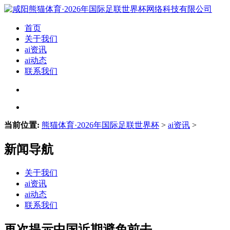
首页
关于我们
ai资讯
ai动态
联系我们
当前位置:
熊猫体育·2026年国际足联世界杯
>
ai资讯
>
新闻导航
关于我们
ai资讯
ai动态
联系我们
再次提示中国近期避免前去