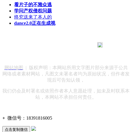
看片子的不雅众逃
学问产权侵权问题
终究送来了本人的
dance2.0正在生成视
183 9181 6005
客服热线：
客服QQ：10014803 公司地址：陕西省咸阳市秦都区世纪大
道华宇双子星A座 法律顾问：陕西润丰律师事务所
网站地图
| 版权声明：本网站所用文字图片部分来源于公共
网络或者素材网站，凡图文未署名者均为原始状况，但作者发
现后可告知认领，
我们仍会及时署名或依照作者本人意愿处理，如未及时联系本
站，本网站不承担任何责任。
+
微信号：
18391816005
点击复制微信