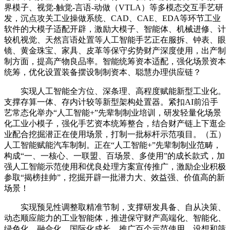
界模子、视觉-触觉-言语-动做（VTLA）等多模态交互手艺研
发，沉点攻关工业操做系统、CAD、CAE、EDA等环节工业
软件的大模子适配开辟，激励大模子、智能体、机械进修、计
较机视觉、天然言语处置等人工智能手艺正在服拆、钟表、眼
镜、黄金珠宝、家具、皮革等保守劣势财产深度使用，出产制
制方面，提高产物良品率。智能统筹资本适配，强化场景资本
统筹，优化设置装备摆设制制资本、聪慧办理供应链？
实现人工智能全方位、深条理、高程度赋能新型工业化。
支撑存算一体、存内计较等新型架构处置器。紧扣AI前沿手
艺常态化举办“人工智能+”先辈制制业培训，研发轻量化场景
化工业小模子，强化手艺资本统筹整合，结合财产链上下逛企
业配合挖掘潜正在使用场景，打制一批标杆示范项目。（五）
人工智能赋能汽车制制。正在“人工智能+”先辈制制业范畴，
构成“一、一核心、一联盟、百场景、多使用”的成长款式，加
强人工智能示范使用和优良处理方案宣传推广，激励企业积极
参取“揭榜挂帅”，挖掘开辟一批潜力大、效益强、价值高的新
场景！
实现预见性调整取精准节制，支撑研发具备、自从决策、
动态顺应能力的工业智能体，推进保守财产高端化、智能化、
绿色化、融合化、国际化成长，推广百个示范使用，设想和筛