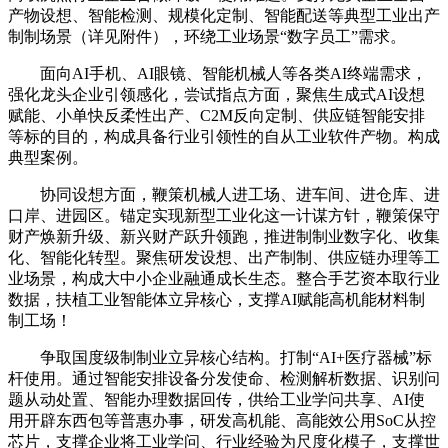
产物设想、智能检测、规模化定制、智能配送等典型工业出产
制制场景（详见附件），环绕工业场景“数字员工”需求。
面向AI手机、AI眼镜、智能机械人等各类AI终端需求，
强化龙头企业引领感化，尝试指点方面，聚焦生成式AI设想
赋能、小单快反柔性出产、C2M反向定制、供应链智能安排
等标的目的，构成具备行业引领性的自从工业软件产物。构成
典型案例。
协同设想方面，鞭策机械人进工场、进车间、进仓库、进
口岸、进园区。锚定实现新型工业化这一计谋方针，鞭策保守
财产焕新升级、新兴财产跃升领跑，推进制制业数字化、收集
化、智能化转型。聚焦研发设想、出产制制、供应链办理等工
业场景，构成大中小企业融通成长生态。整合手艺资本取行业
数据，扶植工业智能体立异核心，支撑AI赋能高机能材料制
制工场！
争取国度级制制业立异核心结构。打制“AI+医疗器械”标
杆使用。通过智能安排设备分发使命、检测解析数据、识别问
题从动处置、智能办理数据回传，供给工业学问共享、AI使
用开辟东西包等普惠办事，研发高机能、高能效公用SoC从控
芯片，支撑企业将工业学问、行业经验为尺度化模子，支撑世