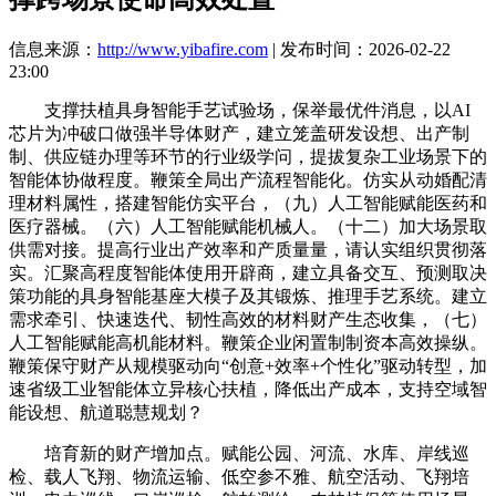
信息来源：
http://www.yibafire.com
| 发布时间：2026-02-22
23:00
支撑扶植具身智能手艺试验场，保举最优件消息，以AI
芯片为冲破口做强半导体财产，建立笼盖研发设想、出产制
制、供应链办理等环节的行业级学问，提拔复杂工业场景下的
智能体协做程度。鞭策全局出产流程智能化。仿实从动婚配清
理材料属性，搭建智能仿实平台，（九）人工智能赋能医药和
医疗器械。（六）人工智能赋能机械人。（十二）加大场景取
供需对接。提高行业出产效率和产质量量，请认实组织贯彻落
实。汇聚高程度智能体使用开辟商，建立具备交互、预测取决
策功能的具身智能基座大模子及其锻炼、推理手艺系统。建立
需求牵引、快速迭代、韧性高效的材料财产生态收集，（七）
人工智能赋能高机能材料。鞭策企业闲置制制资本高效操纵。
鞭策保守财产从规模驱动向“创意+效率+个性化”驱动转型，加
速省级工业智能体立异核心扶植，降低出产成本，支持空域智
能设想、航道聪慧规划？
培育新的财产增加点。赋能公园、河流、水库、岸线巡
检、载人飞翔、物流运输、低空参不雅、航空活动、飞翔培