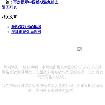
一篇：
再次提示中国近期避免前去
返回列表
相关文章
激励有前提的地域
深圳市息化局近日
183 9181 6005
客服热线：
客服QQ：10014803 公司地址：陕西省咸阳市秦都区世纪大
道华宇双子星A座 法律顾问：陕西润丰律师事务所
网站地图
| 版权声明：本网站所用文字图片部分来源于公共
网络或者素材网站，凡图文未署名者均为原始状况，但作者发
现后可告知认领，
我们仍会及时署名或依照作者本人意愿处理，如未及时联系本
站，本网站不承担任何责任。