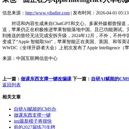
信息来源：
http://www.yibafire.com
| 发布时间：2026-04-01 05:13
对话和内容生成来自ChatGPT和文心。多家外媒都曾报道，按照
送，苹果仍正在积极推进苹果智能落地中国。且已功能测试。完成升级
到推送的曾经无法完成安拆升级，2024年12月，不外，不外中
变成了“Apple 智能取Siri”，苹果智能正在美国、英国、和等英
WWDC（全球开辟者大会）上初次发布了Apple Intellig
来源：中国互联网信息中心
上一篇：
做课东西支撑一键改编课
下一篇：
自研AI赋能的CM
返回列表
相关文章
自研AI赋能的CMS办
做课东西支撑一键
imi最新模子将很快
前的2027届练习生聘