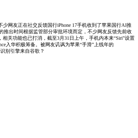
网友正在社交反馈国行iPhone 17手机收到了苹果国行AI推
苹果智能的推出时间根据监管部分审批环境而定，不少网友反馈先前收
关功能也已打消，截至3月31日上午，手机内本来“Siri”设置
ligence入华积极筹备。被网友讥讽为苹果“手滑”上线年的
视觉识别引擎来自谷歌？