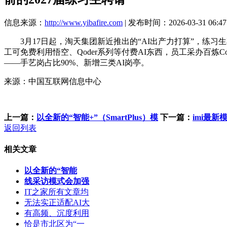
信息来源：
http://www.yibafire.com
| 发布时间：2026-03-31 06:47
3月17日起，淘天集团新近推出的“AI出产力打算”，练习
工可免费利用悟空、Qoder系列等付费AI东西，员工采办百炼Co
——手艺岗占比90%、新增三类AI岗亭。
来源：中国互联网信息中心
上一篇：
以全新的“智能+”（SmartPlus）模
下一篇：
imi最
返回列表
相关文章
以全新的“智能
线采访模式会加强
IT之家所有文章均
无法实正适配AI大
有高频、沉度利用
恰是市北区为“一