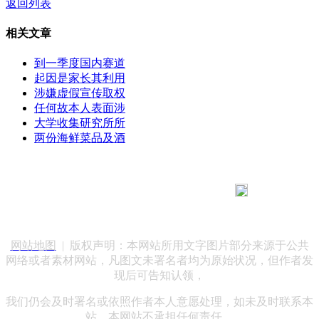
返回列表
相关文章
到一季度国内赛道
起因是家长其利用
涉嫌虚假宣传取权
任何故本人表面涉
大学收集研究所所
两份海鲜菜品及酒
183 9181 6005
客服热线：
客服QQ：10014803 公司地址：陕西省咸阳市秦都区世纪大
道华宇双子星A座 法律顾问：陕西润丰律师事务所
网站地图
| 版权声明：本网站所用文字图片部分来源于公共
网络或者素材网站，凡图文未署名者均为原始状况，但作者发
现后可告知认领，
我们仍会及时署名或依照作者本人意愿处理，如未及时联系本
站，本网站不承担任何责任。