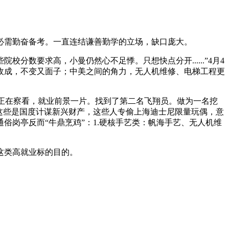
需勤奋备考。一直连结谦善勤学的立场，缺口庞大。
要求高，小曼仍然心不足悸。只想快点分开......”4月4
收成，不变又面子；中美之间的角力，无人机维修、电梯工程更
正在察看，就业前景一片。找到了第二名飞翔员。做为一名挖
，这些是国度计谋新兴财产，这些人专偷上海迪士尼限量玩偶，意
岗亭反而“牛鼎烹鸡”：1.硬核手艺类：帆海手艺、无人机维
这类高就业标的目的。