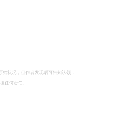
顾问：陕西润丰律师事务所
原始状况，但作者发现后可告知认领，
担任何责任。