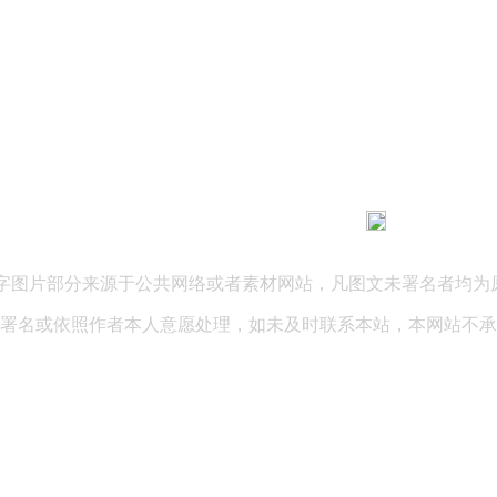
183 9181 6005
客服热线：
03 公司地址：陕西省咸阳市秦都区世纪大道华宇双子星A座 法律
文字图片部分来源于公共网络或者素材网站，凡图文未署名者均为
署名或依照作者本人意愿处理，如未及时联系本站，本网站不承