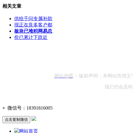
相关文章
供给千问专属补助
现正在良多客户都
板块已堆积网易总
价已累计下跌近
客服QQ：100148
网站地图
| 版权声明：本网站所用
我们仍会及时
+
微信号：
18391816005
点击复制微信
网站首页