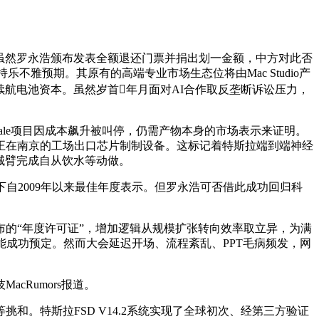
虽然罗永浩颁布发表全额退还门票并捐出划一金额，中方对此否
不雅预期。其原有的高端专业市场生态位将由Mac Studio产
长续航电池资本。虽然岁首年月面对AI合作取反垄断诉讼压力，
le项目因成本飙升被叫停，仍需产物本身的市场表示来证明。
其正在南京的工场出口芯片制制设备。这标记着特斯拉端到端神经
械臂完成自从饮水等动做。
2009年以来最佳年度表示。但罗永浩可否借此成功回归科
的“年度许可证”，增加逻辑从规模扩张转向效率取立异，为满
能成功预定。然而大会延迟开场、流程紊乱、PPT毛病频发，网
Rumors报道。
特斯拉FSD V14.2系统实现了全球初次、经第三方验证