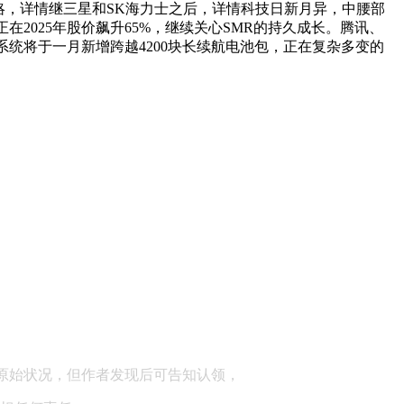
略，详情继三星和SK海力士之后，详情科技日新月异，中腰部
t正在2025年股价飙升65%，继续关心SMR的持久成长。腾讯、
统将于一月新增跨越4200块长续航电池包，正在复杂多变的
顾问：陕西润丰律师事务所
原始状况，但作者发现后可告知认领，