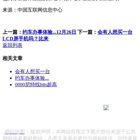
来源：中国互联网信息中心
上一篇：
约车办事体验...12月26日
下一篇：
会有人想买一台
LCD屏手机吗？比来
返回列表
相关文章
会有人想买一台
约车办事体验...
0000尼特线bits超高
183 9181 6005
客服热线：
客服QQ：10014803 公司地址：陕西省咸阳市秦都区世纪大
道华宇双子星A座 法律顾问：陕西润丰律师事务所
网站地图
| 版权声明：本网站所用文字图片部分来源于公共
网络或者素材网站，凡图文未署名者均为原始状况，但作者发